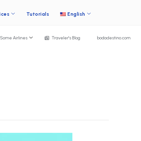
ices
Tutorials
English
Some Airlines
Traveler's Blog
bodadestino.com