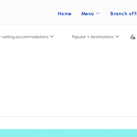
Home
Menú
Branch off
t-selling accommodations
Popular + destinations