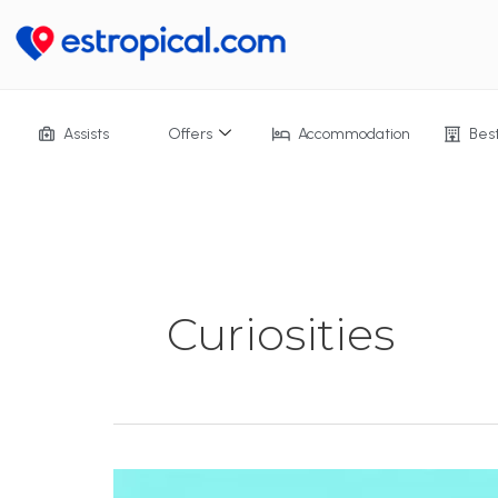
Ir
al
contenido
Assists
Offers
Accommodation
Bes
Curiosities
Viaja