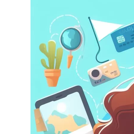
conectado:
Guía
Completa
sobre
eSIM
Para
Viajeros