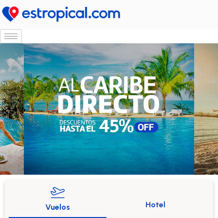
Ir
al
contenido
Hotel
Vuelos